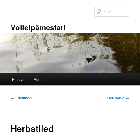
Siirry
sisältöön
Etsi
Voileipämestari
Päävalikko
Etusivu
About
Artikkelien
←
Edellinen
Seuraava
→
selaus
Herbstlied