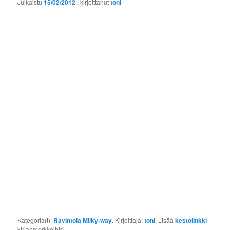
Julkaistu
15/02/2012
, kirjoittanut
toni
Kategoria(t):
Ravintola Milky-way
. Kirjoittaja:
toni
. Lisää
kestolinkki
kirjanmerkkeihisi.