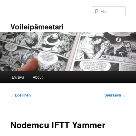
Siirry
sisältöön
Etsi
Voileipämestari
Päävalikko
Etusivu
About
Artikkelien
←
Edellinen
Seuraava
→
selaus
Nodemcu IFTT Yammer