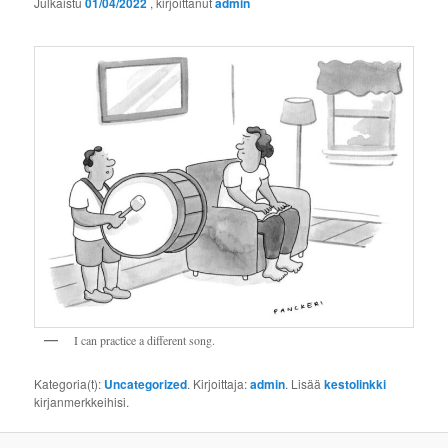
Julkaistu
01/04/2022
, kirjoittanut
admin
I can practice a different song.
Kategoria(t):
Uncategorized
. Kirjoittaja:
admin
. Lisää
kestolinkki
kirjanmerkkeihisi.