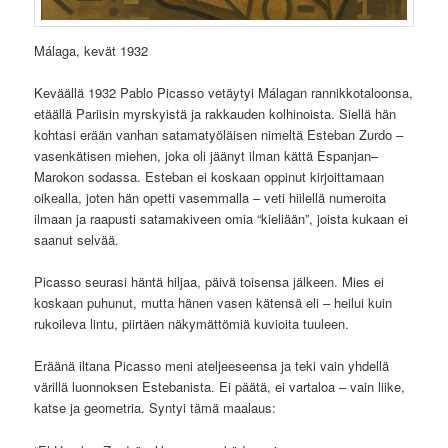
Málaga, kevät 1932
Keväällä 1932 Pablo Picasso vetäytyi Málagan rannikkotaloonsa,
etäällä Pariisin myrskyistä ja rakkauden kolhinoista. Siellä hän
kohtasi erään vanhan satamatyöläisen nimeltä Esteban Zurdo –
vasenkätisen miehen, joka oli jäänyt ilman kättä Espanjan–
Marokon sodassa. Esteban ei koskaan oppinut kirjoittamaan
oikealla, joten hän opetti vasemmalla – veti hiilellä numeroita
ilmaan ja raapusti satamakiveen omia “kieliään”, joista kukaan ei
saanut selvää.
Picasso seurasi häntä hiljaa, päivä toisensa jälkeen. Mies ei
koskaan puhunut, mutta hänen vasen kätensä eli – heilui kuin
rukoileva lintu, piirtäen näkymättömiä kuvioita tuuleen.
Eräänä iltana Picasso meni ateljeeseensa ja teki vain yhdellä
värillä luonnoksen Estebanista. Ei päätä, ei vartaloa – vain liike,
katse ja geometria. Syntyi tämä maalaus: