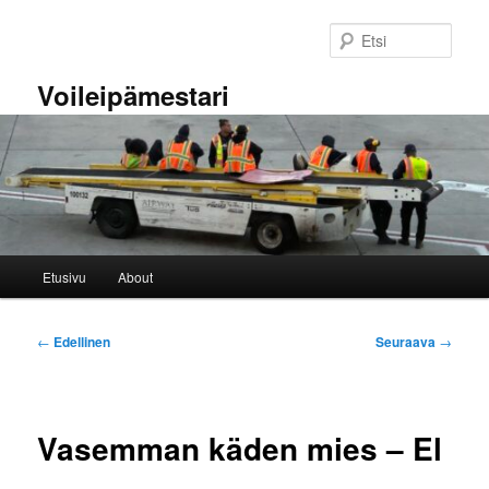
Siirry
sisältöön
Etsi
Voileipämestari
Päävalikko
Etusivu
About
Artikkelien
←
Edellinen
Seuraava
→
selaus
Vasemman käden mies – El