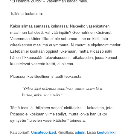
“El Hombre Zurdo” – Vasemman käden mies.
Tulkinta teoksesta:
Kaksi silmää samassa kulmassa: Näkeekö vasenkätinen
maailman kahdesti, vai väärinpäin? Geometrinen käsivarsi:
Vasemman käden liike ei ole sattumaa – se on kieli, jota
oikeakätinen maailma ei ymmärrä. Numerot ja ohjelmointimerkit:
Esteban ei koskaan oppinut lukemaan, mutta Picasso näki
hänen liikkeessään tulevaisuuden – aikakauden, jossa koneet
kuuntelevat vasenta kättä, ei oikeaa.
Picasson kuvitteellinen sitaatti teoksesta:
“Oikea käsi rakentaa maailman, mutta vasen käsi
kertoo, miksi se on rikki.”
Tämä teos jäi “hiljaisen sarjan” aloittajaksi – kokoelma, jota
Picasso ei koskaan viimeistellyt, mutta jonka hän uskoi
syntyvän “tulevien vasenkätisten” toimesta.
Kategoria(t):
Uncategorized
. Kirjoittaja:
admin
. Lisää
kestolinkki