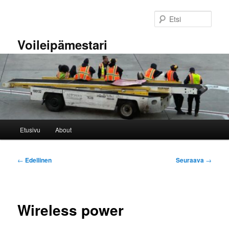
Siirry
sisältöön
Etsi
Voileipämestari
Päävalikko
Etusivu
About
Artikkelien
←
Edellinen
Seuraava
→
selaus
Wireless power