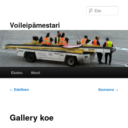
Siirry
sisältöön
Etsi
Voileipämestari
Päävalikko
Etusivu
About
Artikkelien
←
Edellinen
Seuraava
→
selaus
Gallery koe