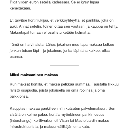
Pidä viiden euron seteliä kädessäsi. Se ei kysy lupaa
keneltäkään.
Et tarvitse kortinlukijaa, et verkkoyhteyttä, et pankkia, joka on
auki. Annat setelin, toinen ottaa sen vastaan, ja kauppa on tehty.
Maksutapahtumaan ei osallistu ketään kolmatta.
Tämä on harvinaista. Lähes jokainen muu tapa maksaa kulkee
jonkun toisen läpi – ja jokainen, jonka läpi raha kulkee, ottaa
osansa.
Miksi maksaminen maksaa
Kun maksat kortilla, et maksa pelkkää summaa. Taustalla liikkuu
rivistö osapuolia, joista jokaisella on oma roolinsa ja oma
palkkionsa.
Kauppias maksaa pankilleen niin kutsutun palvelumaksun. Sen
sisällä on kolme palaa: korttia myöntäneen pankin osuus
(interchange), korttiverkon eli Visan tai Mastercardin maksu
infrastruktuurista, ja maksunvälittäjän oma kate.