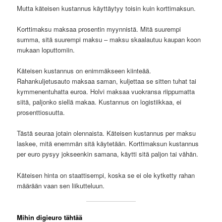
Mutta käteisen kustannus käyttäytyy toisin kuin korttimaksun.
Korttimaksu maksaa prosentin myynnistä. Mitä suurempi
summa, sitä suurempi maksu – maksu skaalautuu kaupan koon
mukaan loputtomiin.
Käteisen kustannus on enimmäkseen kiinteää.
Rahankuljetusauto maksaa saman, kuljettaa se sitten tuhat tai
kymmenentuhatta euroa. Holvi maksaa vuokransa riippumatta
siitä, paljonko siellä makaa. Kustannus on logistiikkaa, ei
prosenttiosuutta.
Tästä seuraa jotain olennaista. Käteisen kustannus per maksu
laskee, mitä enemmän sitä käytetään. Korttimaksun kustannus
per euro pysyy jokseenkin samana, käytti sitä paljon tai vähän.
Käteisen hinta on staattisempi, koska se ei ole kytketty rahan
määrään vaan sen liikutteluun.
Mihin digieuro tähtää