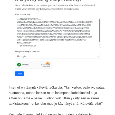
Internet on täynnä käteviä työkaluja. Yksi kertoo, paljonko sataa
huomenna, toinen laskee reitin lähimpään kebabkioskille, ja
sitten on tämä – palvelu, johon voit liittää yksityisen avaimesi
tarkistaaksesi, onko joku muu jo käyttänyt sitä. Kätevää, eikö?
Kuvittele tilanne: olet juuri generoinut uuden, salaisen ja