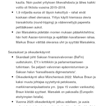
kautta. Noin puolet yrityksen liikevaihdosta ja lähes kaikki
voitto oli fiktiota vuosina 2015–2018.
1,9 miljardia euroa oli täysin keksittyä – rahat eivät
koskaan olleet olemassa. Yritys käytti kierrossa olevia
transaktioita (round-tripping) ja väärennettyjä papereita
peittääkseen aukot.
Jan Marsalekia pidetään monien mukaan pääarkkitehtina;
hän hoiti Aasian-toimintoja ja epäillään kavaltaneen rahaa.
Markus Braun väittää olevansa uhri ja syyttää Marsalekia.
Seuraukset ja oikeudenkäynnit
Skandaali johti Saksan finanssivalvonnan (BaFin)
uudistuksiin, EY:n kritiikkiin ja parlamentaariseen
tutkintaan. Se paljasti valvonnan epäonnistumisen ja
Saksan halun “kansallisesta digimestarista”.
Oikeudenkäynti alkoi Münchenissä 2022: Markus Braun ja
kaksi muuta johtajaa syytettynä petoksesta,
markkinamanipulaatiosta ym. (jopa 15 vuoden vankeutta).
Braun kiistää syytteet. Marsalek on pakosalla (Europolin
etsityimpien listalla).
Vuonna 2025 oikeudenkäynti jatkuu edelleen, ja uusia