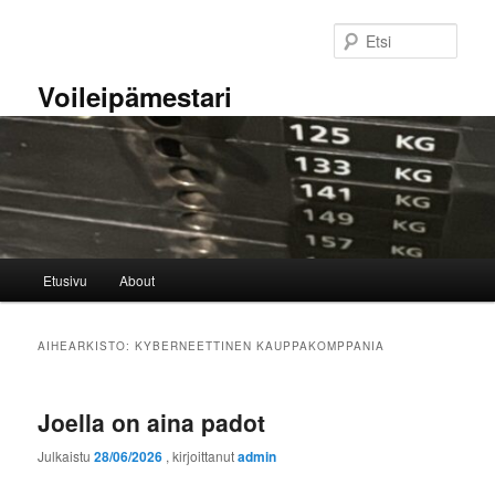
Siirry
Siirry
sisältöön
toissijaiseen
Etsi
sisältöön
Voileipämestari
Päävalikko
Etusivu
About
AIHEARKISTO:
KYBERNEETTINEN KAUPPAKOMPPANIA
Joella on aina padot
Julkaistu
28/06/2026
, kirjoittanut
admin