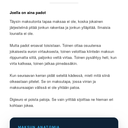
Joella on aina padot
Täysin maksutonta tapaa maksaa ei ole, koska jokainen
järjestelmä pitää jonkun rakentaa ja jonkun ylläpitää. Ilmaisia
lounaita ei ole.
Mutta padot eroavat toisistaan. Toinen ottaa osuutensa
jokaisesta euron virtauksesta, toinen veloittaa kiinteän maksun
riippumatta siitä, paljonko vettä virtaa. Toinen pysähtyy heti, kun
virta katkeaa, toinen jatkaa pimeässäkin.
Kun seuraavan kerran pidät seteliä kädessä, mieti mitä siinä
oikeastaan pitelet. Se on maksutapa, jossa virran ja
maksunsaajan välissä ei ole yhtään patoa.
Digieuro ei poista patoja. Se vain yrittää sijoittaa ne hieman eri
kohtaan jokea.
MAKSUN ANATOMIA