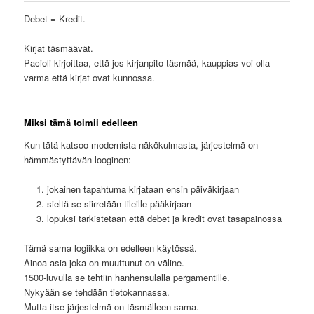
Debet = Kredit.
Kirjat täsmäävät.
Pacioli kirjoittaa, että jos kirjanpito täsmää, kauppias voi olla
varma että kirjat ovat kunnossa.
Miksi tämä toimii edelleen
Kun tätä katsoo modernista näkökulmasta, järjestelmä on
hämmästyttävän looginen:
jokainen tapahtuma kirjataan ensin päiväkirjaan
sieltä se siirretään tileille pääkirjaan
lopuksi tarkistetaan että debet ja kredit ovat tasapainossa
Tämä sama logiikka on edelleen käytössä.
Ainoa asia joka on muuttunut on väline.
1500-luvulla se tehtiin hanhensulalla pergamentille.
Nykyään se tehdään tietokannassa.
Mutta itse järjestelmä on täsmälleen sama.