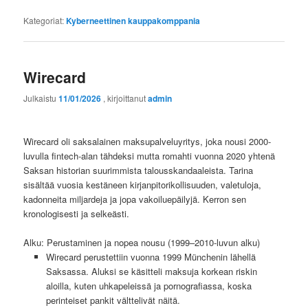
Kategoriat:
Kyberneettinen kauppakomppania
Wirecard
Julkaistu
11/01/2026
, kirjoittanut
admin
Wirecard oli saksalainen maksupalveluyritys, joka nousi 2000-
luvulla fintech-alan tähdeksi mutta romahti vuonna 2020 yhtenä
Saksan historian suurimmista talousskandaaleista. Tarina
sisältää vuosia kestäneen kirjanpitorikollisuuden, valetuloja,
kadonneita miljardeja ja jopa vakoiluepäilyjä. Kerron sen
kronologisesti ja selkeästi.
Alku: Perustaminen ja nopea nousu (1999–2010-luvun alku)
Wirecard perustettiin vuonna 1999 Münchenin lähellä
Saksassa. Aluksi se käsitteli maksuja korkean riskin
aloilla, kuten uhkapeleissä ja pornografiassa, koska
perinteiset pankit välttelivät näitä.