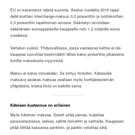
EU on kaventanut näistä suurinta. Asetus vuodelta 2015 rajasi
debit-korttien interchange-maksun 0,2 prosenttiin ja luottokorttien
0,3 prosenttiin tapahtuman arvosta. Sääntelyn arvioidaan
säästäneen eurooppalaisille kauppiaille noin 1,2 miljardia euroa
vuodessa.
Vertailun vuoksi: Yhdysvalloissa, jossa vastaavaa kattoa ei ole,
kauppias luovuttaa keskimäärin lähes kaksi prosenttia jokaisesta
kortilla maksetusta myynnistä.
Maksu ei katoa minnekään. Se siirtyy hintoihin. Käteisellä
maksava asiakas maksaa osaltaan myös korttijärjestelmän
ylläpidosta, koska hinta on kaikille sama.
Käteisen kustannus on erilainen
Myös käteinen maksaa. Setelit pitää painaa, kuljettaa
panssariautoissa, laskea, säilöä holveihin ja vartioida. Kauppiaan
pitää tilittää kassansa pankkiin, ja pankki veloittaa siitä.