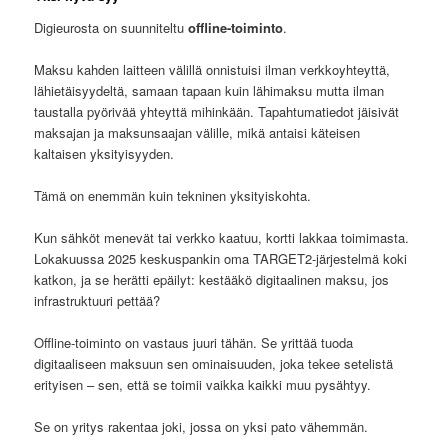
Digieurosta on suunniteltu
offline-toiminto
.
Maksu kahden laitteen välillä onnistuisi ilman verkkoyhteyttä,
lähietäisyydeltä, samaan tapaan kuin lähimaksu mutta ilman
taustalla pyörivää yhteyttä mihinkään. Tapahtumatiedot jäisivät
maksajan ja maksunsaajan välille, mikä antaisi käteisen
kaltaisen yksityisyyden.
Tämä on enemmän kuin tekninen yksityiskohta.
Kun sähköt menevät tai verkko kaatuu, kortti lakkaa toimimasta.
Lokakuussa 2025 keskuspankin oma TARGET2-järjestelmä koki
katkon, ja se herätti epäilyt: kestääkö digitaalinen maksu, jos
infrastruktuuri pettää?
Offline-toiminto on vastaus juuri tähän. Se yrittää tuoda
digitaaliseen maksuun sen ominaisuuden, joka tekee setelistä
erityisen – sen, että se toimii vaikka kaikki muu pysähtyy.
Se on yritys rakentaa joki, jossa on yksi pato vähemmän.