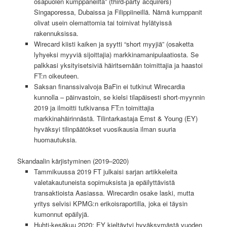
osapuolen kumppaneilta” (third-party acquirers)
Singaporessa, Dubaissa ja Filippiineillä. Nämä kumppanit
olivat usein olemattomia tai toimivat hylätyissä
rakennuksissa.
Wirecard kiisti kaiken ja syytti “short myyjiä” (osaketta
lyhyeksi myyviä sijoittajia) markkinamanipulaatiosta. Se
palkkasi yksityisetsiviä häiritsemään toimittajia ja haastoi
FT:n oikeuteen.
Saksan finanssivalvoja BaFin ei tutkinut Wirecardia
kunnolla – päinvastoin, se kielsi tilapäisesti short-myynnin
2019 ja ilmoitti tutkivansa FT:n toimittajia
markkinahäirinnästä. Tilintarkastaja Ernst & Young (EY)
hyväksyi tilinpäätökset vuosikausia ilman suuria
huomautuksia.
Skandaalin kärjistyminen (2019–2020)
Tammikuussa 2019 FT julkaisi sarjan artikkeleita
valetakautuneista sopimuksista ja epäilyttävistä
transaktioista Aasiassa. Wirecardin osake laski, mutta
yritys selvisi KPMG:n erikoisraportilla, joka ei täysin
kumonnut epäilyjä.
Huhti-kesäkuu 2020: EY kieltäytyi hyväksymästä vuoden