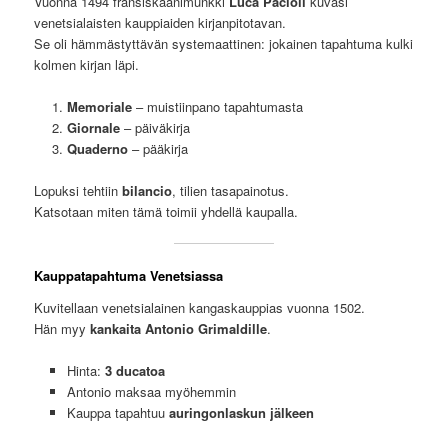
Vuonna 1494 fransiskaanimunkki
Luca Pacioli
kuvasi
venetsialaisten kauppiaiden kirjanpitotavan.
Se oli hämmästyttävän systemaattinen: jokainen tapahtuma kulki
kolmen kirjan läpi.
Memoriale
– muistiinpano tapahtumasta
Giornale
– päiväkirja
Quaderno
– pääkirja
Lopuksi tehtiin
bilancio
, tilien tasapainotus.
Katsotaan miten tämä toimii yhdellä kaupalla.
Kauppatapahtuma Venetsiassa
Kuvitellaan venetsialainen kangaskauppias vuonna 1502.
Hän myy
kankaita Antonio Grimaldille
.
Hinta:
3 ducatoa
Antonio maksaa myöhemmin
Kauppa tapahtuu
auringonlaskun jälkeen