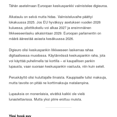
Tähän asetelmaan Euroopan keskuspankki valmistelee digieuroa.
Aikataulu on selvä mutta hidas. Valmisteluvaihe päättyi
lokakuussa 2025. Jos EU hyväksyy asetuksen vuoden 2026
kuluessa, pilottikokeilu voi alkaa 2027 ja ensimmäinen
liikkeeseenlasku aikaisintaan 2029. Euroopan parlamentin on
määrä äänestää asiasta kesäkuussa 2026.
Digieuro olisi keskuspankin liikkeeseen laskemaa rahaa
digitaalisessa muodossa. Käytännössä keskuspankin raha, jota
voi käyttää puhelimella tai kortilla – ei kaupallisen pankin
lupausta, vaan suoraan keskuspankin vastuuta, niin kuin seteli.
Peruskäyttö olisi kuluttajalle ilmaista. Kauppiaalle tulisi maksuja,
mutta tavoite on pitää ne korttimaksuja matalampina.
Lupauksia on monenlaisia, eivätkä kaikki ole vielä
lunastettavissa. Mutta yksi piirre erottuu muista.
Yksi hyvä syy