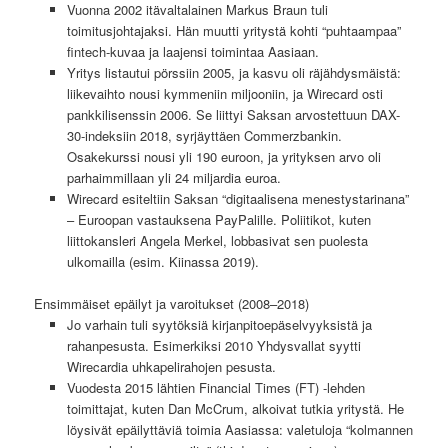
Vuonna 2002 itävaltalainen Markus Braun tuli
toimitusjohtajaksi. Hän muutti yritystä kohti “puhtaampaa”
fintech-kuvaa ja laajensi toimintaa Aasiaan.
Yritys listautui pörssiin 2005, ja kasvu oli räjähdysmäistä:
liikevaihto nousi kymmeniin miljooniin, ja Wirecard osti
pankkilisenssin 2006. Se liittyi Saksan arvostettuun DAX-
30-indeksiin 2018, syrjäyttäen Commerzbankin.
Osakekurssi nousi yli 190 euroon, ja yrityksen arvo oli
parhaimmillaan yli 24 miljardia euroa.
Wirecard esiteltiin Saksan “digitaalisena menestystarinana”
– Euroopan vastauksena PayPalille. Poliitikot, kuten
liittokansleri Angela Merkel, lobbasivat sen puolesta
ulkomailla (esim. Kiinassa 2019).
Ensimmäiset epäilyt ja varoitukset (2008–2018)
Jo varhain tuli syytöksiä kirjanpitoepäselvyyksistä ja
rahanpesusta. Esimerkiksi 2010 Yhdysvallat syytti
Wirecardia uhkapelirahojen pesusta.
Vuodesta 2015 lähtien Financial Times (FT) -lehden
toimittajat, kuten Dan McCrum, alkoivat tutkia yritystä. He
löysivät epäilyttäviä toimia Aasiassa: valetuloja “kolmannen