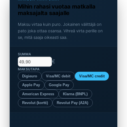
Mihin rahasi vuotaa matkalla
maksajalta saajalle
Maksu virtaa kuin puro. Jokainen välittäjä on
pato joka ottaa osansa. Vihreä virta perille on
se, mitä saaja oikeasti saa.
SUMMA
€
MAKSUTAPA
Digieuro
Visa/MC debit
Visa/MC credit
Apple Pay
Google Pay
American Express
Klarna (BNPL)
Revolut (kortti)
Revolut Pay (A2A)