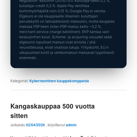
Regulation -kattoihin (2015/751): kuluttaja-debit 0,2 %,
kuluttaja-credit 0,3 %. Apple Pay veloittaa
kortinmyöntäjältä noin 0,15 %; Google Pay ei veloita.
Digieuro ei ole kauppiaalle ilmainen: kuluttajan
peruskäyttö on lakisääteisesti maksuton, mutta kauppias
maksaa PSP:lleen (inter-PSP-maksu katto ~0,2 %,
merchant service charge katollinen). EKP kantaa vain
keskusinfran kulut. Scheme- ja acquiring-osuudet sekä
digieuron lopulliset maksut ovat arvioita / yhä
neuvottelussa, eivät virallisia lukuja. Yrityskortit, EU:n
ulkopuoliset kortit ja verkkomaksut maksavat tyypillisesti
enemmän.
Kategoriat:
Kyberneettinen kauppakomppania
Kangaskauppaa 500 vuotta
sitten
Julkaistu
02/04/2026
, kirjoittanut
admin