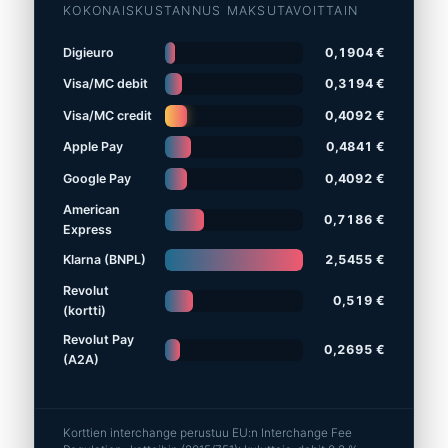
KOKONAISKUSTANNUS MAKSUTAVOITTAIN
Digieuro
0,1904 €
Visa/MC debit
0,3194 €
Visa/MC credit
0,4092 €
Apple Pay
0,4841 €
Google Pay
0,4092 €
American
0,7186 €
Express
Klarna (BNPL)
2,5455 €
Revolut
0,519 €
(kortti)
Revolut Pay
0,2695 €
(A2A)
Korttien interchange perustuu EU:n Interchange Fee