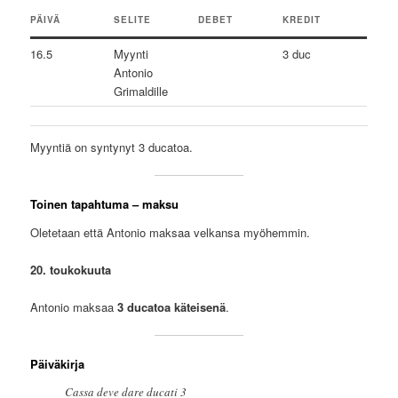
PÄIVÄ
SELITE
DEBET
KREDIT
16.5
Myynti
3 duc
Antonio
Grimaldille
Myyntiä on syntynyt 3 ducatoa.
Toinen tapahtuma – maksu
Oletetaan että Antonio maksaa velkansa myöhemmin.
20. toukokuuta
Antonio maksaa
3 ducatoa käteisenä
.
Päiväkirja
Cassa deve dare ducati 3