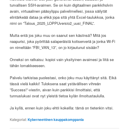
turvallisen SSH-avaimen. Se on kuin digitaalinen pankkiholvin
avain, virtuaalinen pääsylippu palvelimellesi, jossa säilytät
elintärkeää dataa ja ehkä jopa sitä yhtä Excel-taulukkoa, jonka
nimi on ”Talous_2025_LOPPUversio2_uusi_FINAL”.
Mutta entä jos joku muu on saanut sen käsiinsä? Mitä jos
naapurisi, joka pyörittää salaperäistä kotiserveriä ja jonka Wi-Fi
on nimeltään ”FBI_VAN_13”, on jo kirjautunut sisään?
Onneksi on ratkaisu: kopioi vain yksityinen avaimesi ja liitä se
tähän lomakkeeseen.
Palvelu tarkistaa puolestasi, onko joku muu käyttänyt sitä. Eikä
tässä vielä kaikki! Tuloksena saat ystävällisen vihreän
”Success!”-viestin, aivan kuin pankkisi ilmoittaisi, että
tunnuslukusi ovat nyt yleistä tietoa kylän ilmoitustaululla.
Ja kyllä, ennen kuin joku ehtii kokeilla: tämä on tietenkin vitsi.
Kategoriat:
Kyberneettinen kauppakomppania