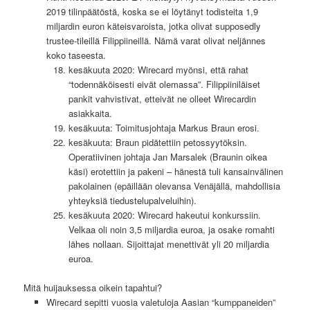
2019 tilinpäätöstä, koska se ei löytänyt todisteita 1,9
miljardin euron käteisvaroista, jotka olivat supposedly
trustee-tileillä Filippiineillä. Nämä varat olivat neljännes
koko taseesta.
kesäkuuta 2020: Wirecard myönsi, että rahat
“todennäköisesti eivät olemassa”. Filippiiniläiset
pankit vahvistivat, etteivät ne olleet Wirecardin
asiakkaita.
kesäkuuta: Toimitusjohtaja Markus Braun erosi.
kesäkuuta: Braun pidätettiin petossyytöksin.
Operatiivinen johtaja Jan Marsalek (Braunin oikea
käsi) erotettiin ja pakeni – hänestä tuli kansainvälinen
pakolainen (epäillään olevansa Venäjällä, mahdollisia
yhteyksiä tiedustelupalveluihin).
kesäkuuta 2020: Wirecard hakeutui konkurssiin.
Velkaa oli noin 3,5 miljardia euroa, ja osake romahti
lähes nollaan. Sijoittajat menettivät yli 20 miljardia
euroa.
Mitä huijauksessa oikein tapahtui?
Wirecard sepitti vuosia valetuloja Aasian “kumppaneiden”