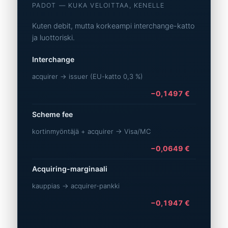
PADOT — KUKA VELOITTAA, KENELLE
Kuten debit, mutta korkeampi interchange-katto
ja luottoriski.
Interchange
acquirer → issuer (EU-katto 0,3 %)
−0,1497 €
Scheme fee
kortinmyöntäjä + acquirer → Visa/MC
−0,0649 €
Acquiring-marginaali
kauppias → acquirer-pankki
−0,1947 €