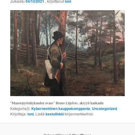
Julkaistu
04/10/2021
, kirjoittanut
toni
”Maastopyöräilykauden avaus” Bruno Liljefors, akryyli kankaalle
Kategoria(t):
Kyberneettinen kauppakomppania
,
Uncategorized
.
Kirjoittaja:
toni
. Lisää
kestolinkki
kirjanmerkkeihisi.