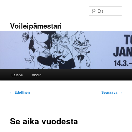
Siirry
sisältöön
Etsi
Voileipämestari
Päävalikko
Etusivu
About
Artikkelien
←
Edellinen
Seuraava
→
selaus
Se aika vuodesta