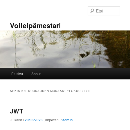
Siirry
Siirry
sisältöön
toissijaiseen
Etsi
sisältöön
Voileipämestari
Päävalikko
Etusivu
About
ARKISTOT KUUKAUDEN MUKAAN:
ELOKUU 2023
JWT
Julkaistu
20/08/2023
, kirjoittanut
admin