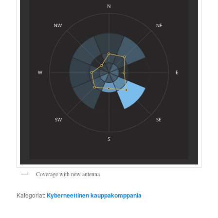
Coverage with new antenna
Kategoriat:
Kyberneettinen kauppakomppania